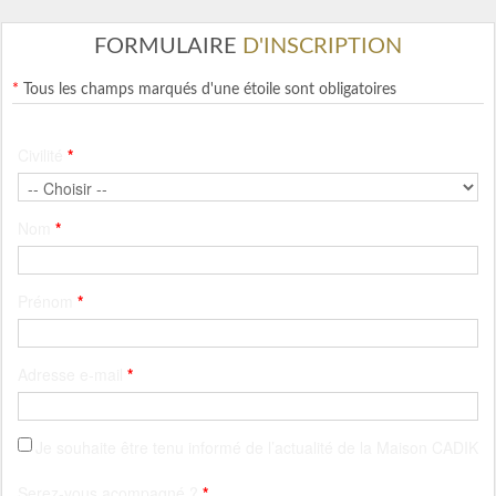
FORMULAIRE
D'INSCRIPTION
*
Tous les champs marqués d'une étoile sont obligatoires
Civilité
*
Nom
*
Prénom
*
Adresse e-mail
*
Je souhaite être tenu informé de l’actualité de la Maison CADIK
Serez-vous acompagné ?
*