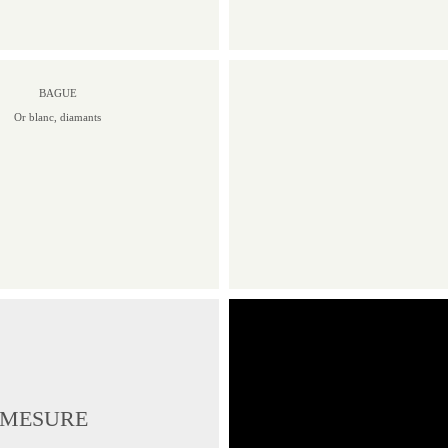
BAGUE
Or blanc, diamants
 MESURE