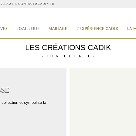
3.27.17.21 & CONTACT@CADIK.FR
IVES
JOAILLERIE
MARIAGE
L'EXPÉRIENCE CADIK
LA 
LES CRÉATIONS CADIK
- J O A I L L E R I E -
SSE
 collection et symbolise la